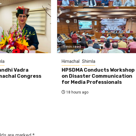
1 min read
la
Himachal
Shimla
andhi Vadra
HPSDMA Conducts Workshop
machal Congress
on Disaster Communication
for Media Professionals
18 hours ago
elds are marked
*