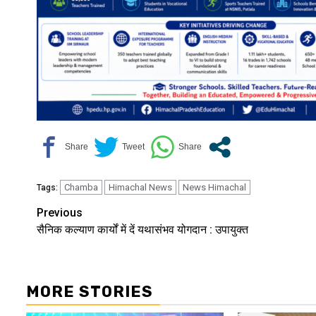
Chamba
Himachal News
News Himachal
Tags:
Continue
Previous
सैनिक कल्याण कार्यों में दें यथासंभव योगदान : उपायुक्त
Reading
MORE STORIES