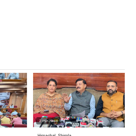
2 min read
Himachal
Shimla