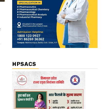
र
HPSACS