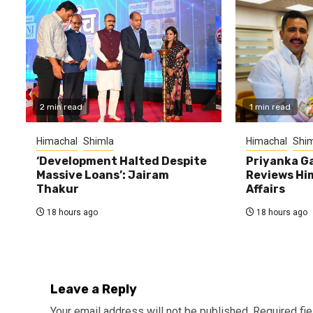
2 min read
1 min read
Himachal
Shimla
Himachal
Shim
‘Development Halted Despite
Priyanka G
Massive Loans’: Jairam
Reviews Hi
Thakur
Affairs
18 hours ago
18 hours ago
Leave a Reply
Your email address will not be published.
Required fi