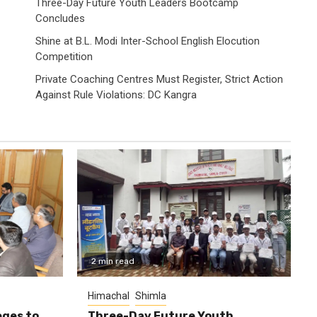
Three-Day Future Youth Leaders Bootcamp
Concludes
Shine at B.L. Modi Inter-School English Elocution
Competition
Private Coaching Centres Must Register, Strict Action
Against Rule Violations: DC Kangra
2 min read
Himachal
Shimla
eges to
Three-Day Future Youth