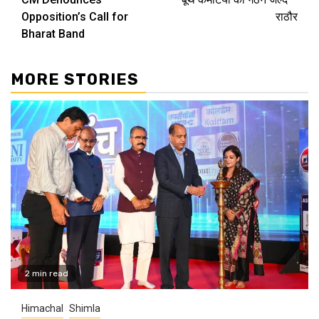
Reading
Opposition’s Call for
राठौर
Bharat Band
MORE STORIES
2 min read
Himachal
Shimla