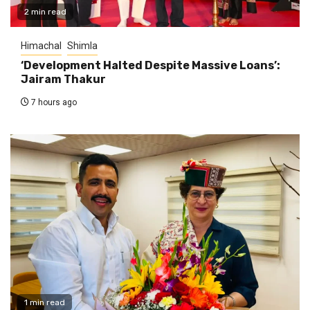
2 min read
Himachal
Shimla
‘Development Halted Despite Massive Loans’:
Jairam Thakur
7 hours ago
1 min read