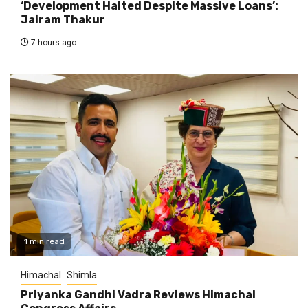
‘Development Halted Despite Massive Loans’:
Jairam Thakur
7 hours ago
1 min read
Himachal
Shimla
Priyanka Gandhi Vadra Reviews Himachal