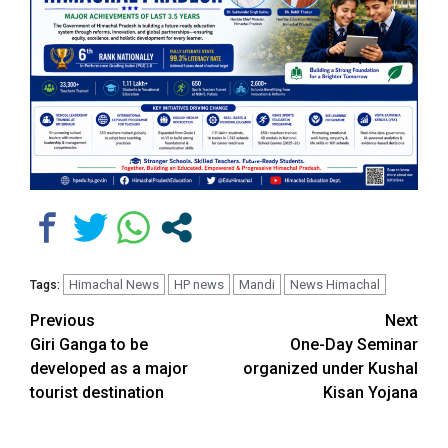
Himachal News
HP news
Mandi
News Himachal
Tags:
Continue
Previous
Next
Giri Ganga to be
One-Day Seminar
Reading
developed as a major
organized under Kushal
tourist destination
Kisan Yojana