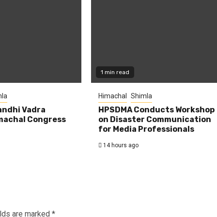
1 min read
la
Himachal
Shimla
andhi Vadra
HPSDMA Conducts Workshop
machal Congress
on Disaster Communication
for Media Professionals
14 hours ago
elds are marked
*