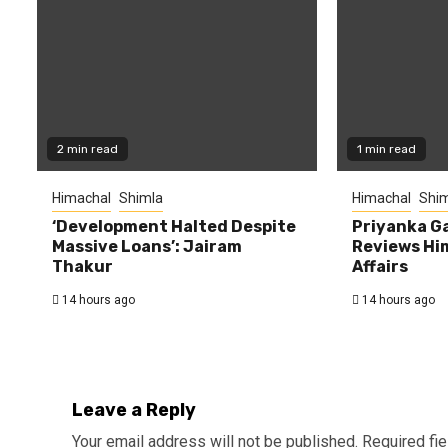
2 min read
1 min read
Himachal
Shimla
Himachal
Shim
‘Development Halted Despite
Priyanka G
Massive Loans’: Jairam
Reviews Hi
Thakur
Affairs
14 hours ago
14 hours ago
Leave a Reply
Your email address will not be published.
Required fi