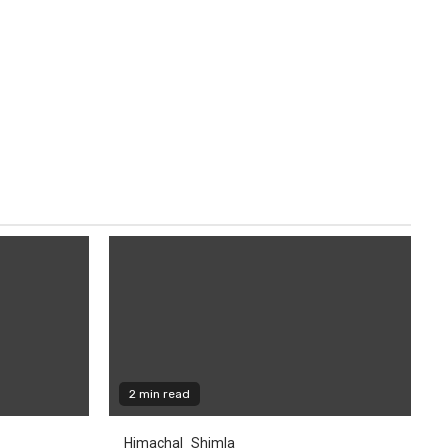
2 min read
Himachal
Shimla