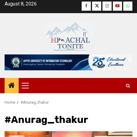
Skip
August 8, 2026
Facebook
Twitter
Instagram
YouTube
Wha
to
content
Primary
Menu
Home
#Anurag_thakur
#Anurag_thakur