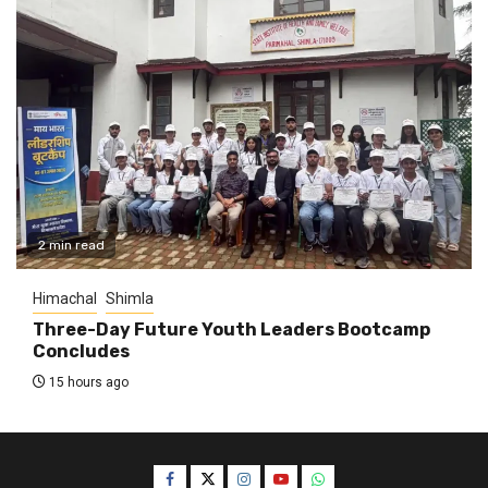
2 min read
Himachal
Shimla
Three-Day Future Youth Leaders Bootcamp
Concludes
15 hours ago
Facebook
Twitter
Instagram
YouTube
WhatsApp