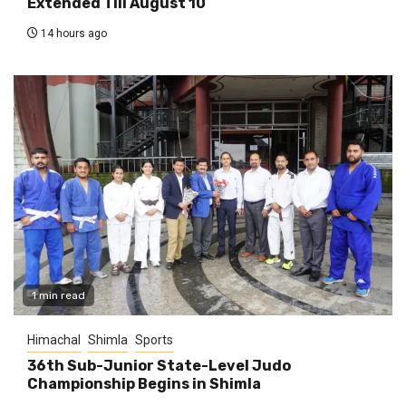
Extended Till August 10
14 hours ago
1 min read
Himachal
Shimla
Sports
36th Sub-Junior State-Level Judo
Championship Begins in Shimla