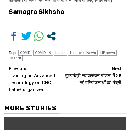
कार्यालय के समीप स्वास्थ्य कर्मी कोराना जांच के लिए सैंपल लेंगे।
Samagra Sikhsha
COVID
COVID-19
health
Himachal News
HP news
Tags:
Mandi
Continue
Previous
Next
Training on Advanced
मुख्यमंत्री स्वावलम्बन योजना में 38
Reading
Technology on CNC
नई परियोजनाओं को मंजूरी
Lathe’ organized
MORE STORIES