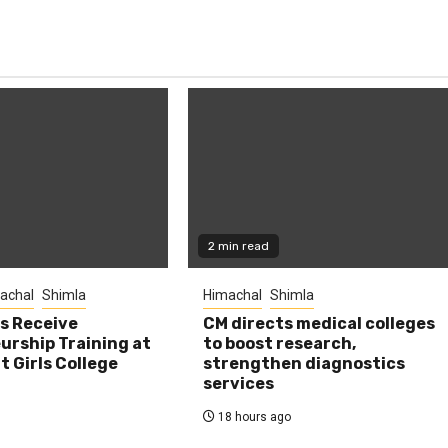
2 min read
achal
Shimla
Himachal
Shimla
s Receive
CM directs medical colleges
urship Training at
to boost research,
 Girls College
strengthen diagnostics
services
18 hours ago