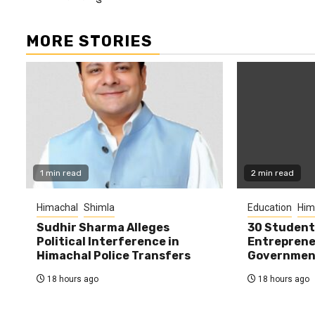
MORE STORIES
1 min read
2 min read
Himachal
Shimla
Education
Him
Sudhir Sharma Alleges
30 Student
Political Interference in
Entreprene
Himachal Police Transfers
Government
18 hours ago
18 hours ago