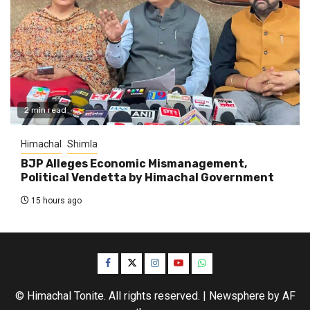
2 min read
Himachal
Shimla
BJP Alleges Economic Mismanagement,
Political Vendetta by Himachal Government
15 hours ago
Facebook
Twitter
Instagram
YouTube
WhatsApp
© Himachal Tonite. All rights reserved.
|
Newsphere
by AF