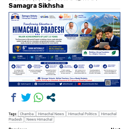
Samagra Sikhsha
Chamba
Himachal News
Himachal Politics
Himachal
Tags:
Pradesh
News Himachal